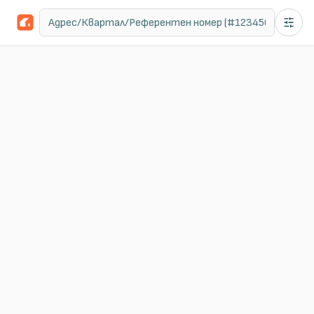
44
обяви
София
Пловдив
44
1
НОВО
Имоти под наем
в
София
Показани
1
-
10
от
44
резултата
Най-нови
10
/стр
Flatimo Verified