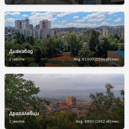
Дианабад
2
имота
Avg.
€1500 (2934 лв)/мес.
Драгалевци
2
имота
Avg.
€850 (1662 лв)/мес.