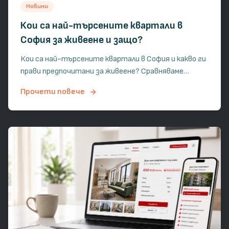
Новини
Кои са най-търсените квартали в
София за живеене и защо?
Кои са най-търсените квартали в София и какво ги
прави предпочитани за живеене? Сравняваме
ключови фактори като транспорт, зелени площи,
Прочети повече
инфраструктура и средни офертни цени на
квадратен метър.