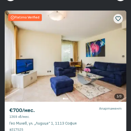
Flatimo Verified
1
/
3
Апартамент
€700
/мес.
1369 лв
/мес.
Гео Милев, ул. „Лидице“ 1, 1113 София
#
317525