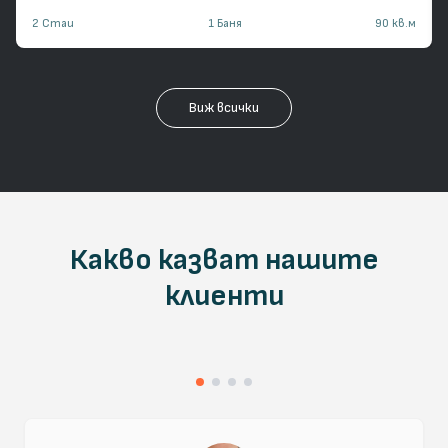
2
Стаи
1
Баня
90
кв.м
Виж всички
Какво казват нашите
клиенти