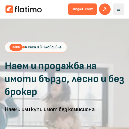
Отдай имот
А сега и в Пловдив
НОВО
Наем и продажба на
имоти бързо, лесно и без
брокер
Наемѝ или купи имот без комисиона