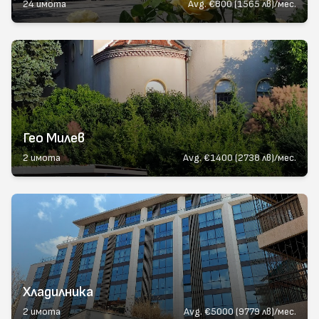
24
имота
Avg.
€800 (1565 лв)/мес.
Гео Милев
2
имота
Avg.
€1400 (2738 лв)/мес.
Хладилника
2
имота
Avg.
€5000 (9779 лв)/мес.