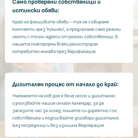
Само проверени собственици и
истински обяви:
Край на фалшивите обяви - тук не събираме
контакти чрез 'кукички', а предлагаме само реални
имоти с точни адреси от реални собственици. В
нашата платформа всеки регистриран
потребител минава през верификация.
Дигитален процес от начало до край:
Наемането на нов дом е вече лесно и дигитално:
използвайте нашия онлайн календар, за да
запазите час за оглед, пишете си директно със
собственика и подписвайте договори дигитално.
Без посредници и без излишна бюрокрация.