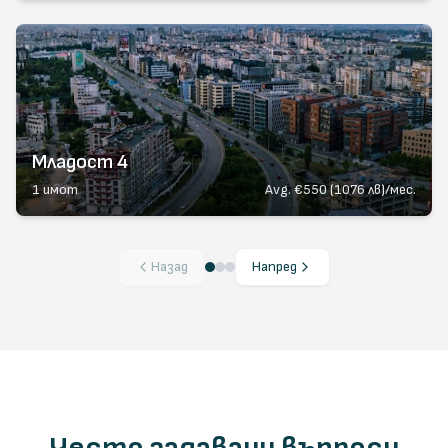
Младост 4
1
имот
Avg.
€550 (1076 лв)/мес.
Назад
Напред