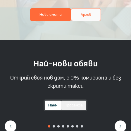
Нови имоти
Архив
Най-нови обяви
Открий своя нов дом, с 0% комисиона и без
скрити такси
Наем
Продажба
Previous properties
Next 