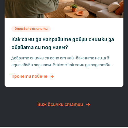
Отдаване на имоти
Как сами да направите добри снимки за
обявата си под наем?
Добрите снимки са едно от най-важните неща в
една обява под наем. Вижте как сами да подготвите
имота, какви кадри да направите и как да
Прочети повече
представите жилището си по ясен, реалистичен и
привлекателен начин.
Виж всички статии