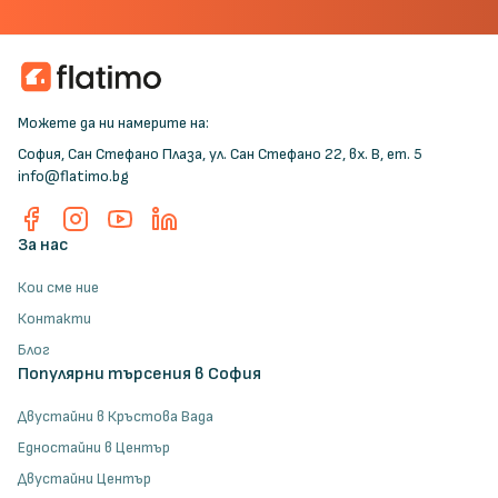
Можете да ни намерите на:
София, Сан Стефано Плаза, ул. Сан Стефано 22, вх. В, ет. 5
info@flatimo.bg
Facebook
Instagram
YouTube
LinkedIn
За нас
Кои сме ние
Контакти
Блог
Популярни търсения в София
Двустайни в Кръстова Вада
Едностайни в Център
Двустайни Център