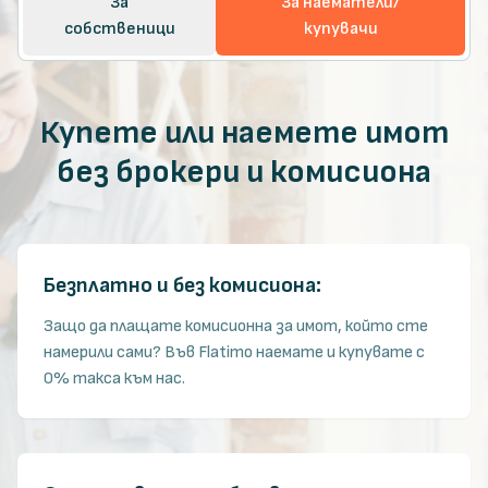
За
За наематели/
собственици
купувачи
Купете или наемете имот
без брокери и комисиона
Безплатно и без комисиона:
Защо да плащате комисионна за имот, който сте
намерили сами? Във Flatimo наемате и купувате с
0% такса към нас.