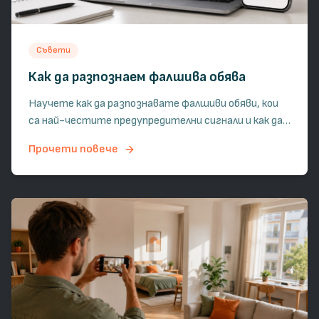
Съвети
Как да разпознаем фалшива обява
Научете как да разпознавате фалшиви обяви, кои
са най-честите предупредителни сигнали и как да
проверите имот, преди да изпратите депозит или
Прочети повече
лични данни.